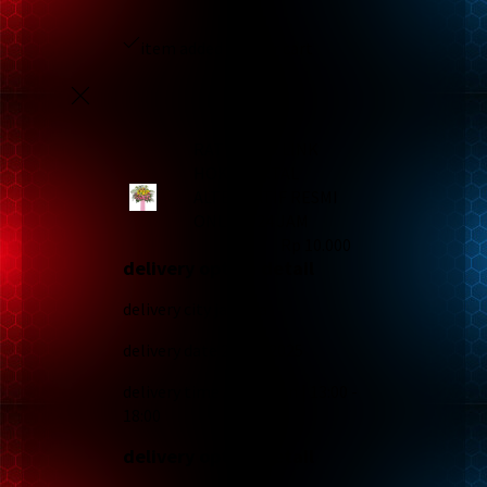
item added to your cart
RATUSLOT: LINK
HOKI PORTAL
ALTERNATIF RESMI
ONLINE 24 JAM
Rp 10.000
delivery option detail
delivery city
jakarta
delivery date
24/03/2025
delivery time
Afternoon | 13:00 -
18:00
delivery option detail