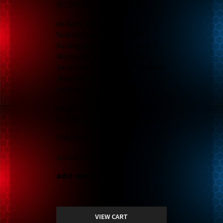
RECIPIENT NAME
jane doe
delivery address
Jl. Gatot
Subroto No. 25, RT.2/RW.4,
Kuningan Barat, Kecamatan
Mampang Prapatan, Kota
Jakarta Selatan, Daerah Khusus
Ibukota Jakarta 12710,
Indonesia
recipient phone number
(+62)
812-3456-7890
PROVINCE
Jakarta
postal code
12710
add-ons (0)
VIEW CART