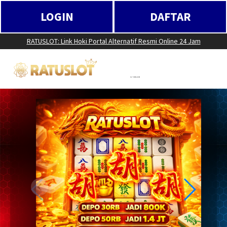
LOGIN
DAFTAR
RATUSLOT: Link Hoki Portal Alternatif Resmi Online 24 Jam