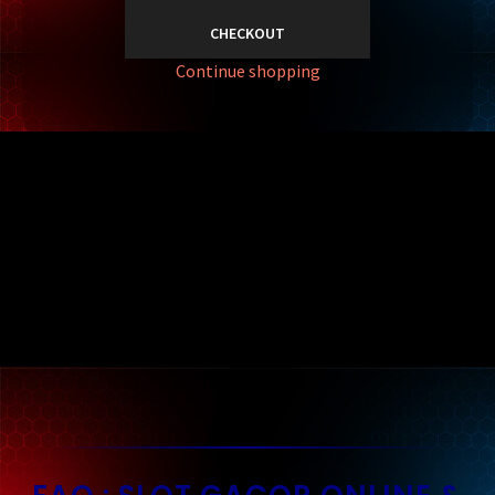
CHECKOUT
Continue shopping
RATUSLOT merupakan portal online dengan link
alternatif yang dirancang untuk memberikan akses
mudah dan praktis. Temukan informasi mengenai
akses, fitur, serta pilihan permainan dalam satu
portal yang nyaman digunakan.
Show More ÃƒÂ¢Ã¢â‚¬ Ã¢â‚¬â„¢